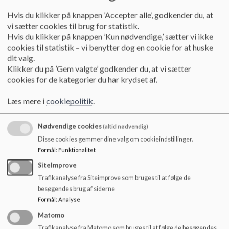
13. juni 2023
Hvis du klikker på knappen ’Accepter alle’, godkender du, at
vi sætter cookies til brug for statistik.
Hvis du klikker på knappen ’Kun nødvendige,’ sætter vi ikke
11. maj 2023
cookies til statistik – vi benytter dog en cookie for at huske
dit valg.
Klikker du på ’Gem valgte’ godkender du, at vi sætter
29. marts 2023
cookies for de kategorier du har krydset af.
Læs mere i
cookiepolitik
.
19. januar 2023
Nødvendige cookies
(altid nødvendig)
Disse cookies gemmer dine valg om cookieindstillinger.
12. oktober 2022
Formål
:
Funktionalitet
SiteImprove
Trafikanalyse fra Siteimprove som bruges til at følge de
29. august 2022
besøgendes brug af siderne
Formål
:
Analyse
Matomo
15. juni 2022
Trafikanalyse fra Matomo som bruges til at følge de besøgendes