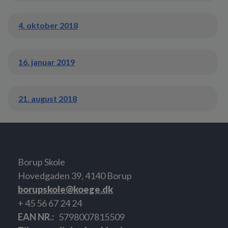
4. oktober 2018
16. januar 2019
21. august 2018
Borup Skole
Hovedgaden 39, 4140 Borup
borupskole@koege.dk
+ 45 56 67 24 24
EAN NR.
5798007815509