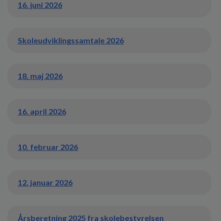
o
16. juni 2026
l
d
e
Skoleudviklingssamtale 2026
t
18. maj 2026
16. april 2026
10. februar 2026
12. januar 2026
Årsberetning 2025 fra skolebestyrelsen