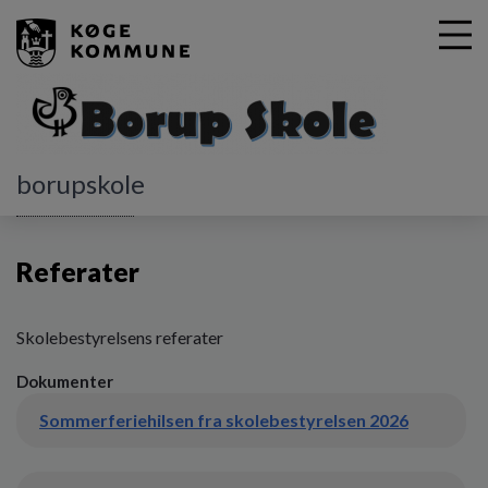
G
borupskole
å
Skolebestyrelsen
Referater
t
i
Referater
l
h
o
v
Skolebestyrelsens referater
e
Dokumenter
d
i
Sommerferiehilsen fra skolebestyrelsen 2026
n
d
h